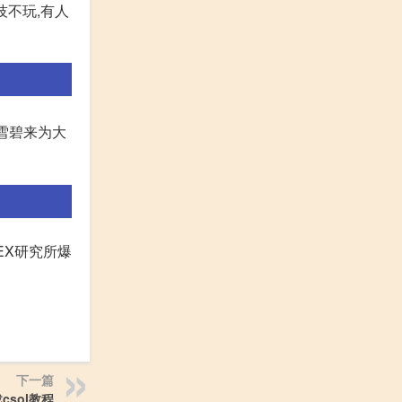
技不玩,有人
雪碧来为大
EX研究所爆
下一篇
csol教程