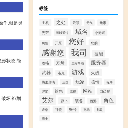
标签
之处
复操作,就是灵
主机
云顶
元气
元素
域名
光芒
可以通过
小游戏
您好
开原
您的
属性
我司
感谢您
技能
形状态,隐
服务器
方舟
攻略
星际争霸
游戏
武器
火线
洛克
玩家
疫情
热血传奇
王国
程序
网站
给您
自己的
绑定
续费
、破坏者(增
艾尔
角色
装备
萝卜
西游
谷物
账号
请您
都是
跑跑
骑士