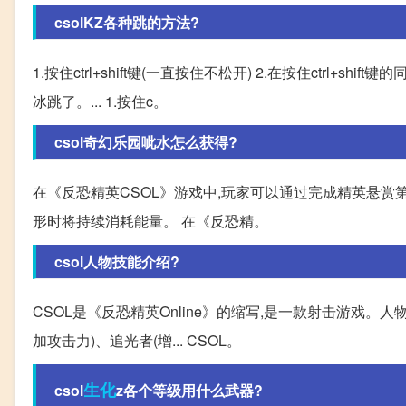
csolKZ各种跳的方法?
1.按住ctrl+shift键(一直按住不松开) 2.在按住ctrl+
冰跳了。... 1.按住c。
csol奇幻乐园呲水怎么获得?
在《反恐精英CSOL》游戏中,玩家可以通过完成精英悬赏
形时将持续消耗能量。 在《反恐精。
csol人物技能介绍?
CSOL是《反恐精英Online》的缩写,是一款射击游戏。人
加攻击力)、追光者(增... CSOL。
生化
csol
z各个等级用什么武器?