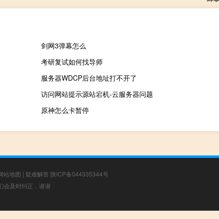
剑网3弹幕怎么
考研复试如何找导师
服务器WDCP后台地址打不开了
访问网站提示源站宕机-云服务器问题
原神怎么卡暂停
网站地图
|
疑难解答
陕ICP备044335344号
，我们会及时纠正，谢谢