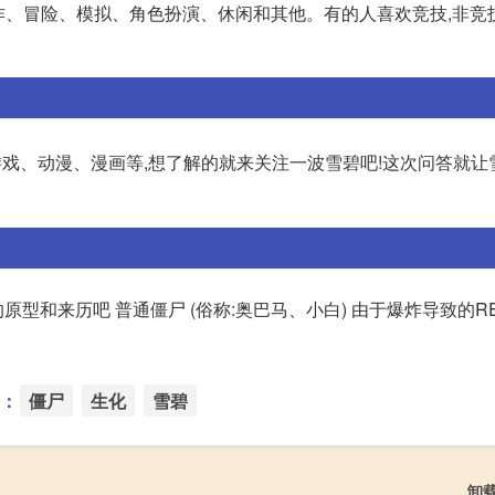
作、冒险、模拟、角色扮演、休闲和其他。有的人喜欢竞技,非竞
游戏、动漫、漫画等,想了解的就来关注一波雪碧吧!这次问答就让
原型和来历吧 普通僵尸 (俗称:奥巴马、小白) 由于爆炸导致的R
：
僵尸
生化
雪碧
卸载