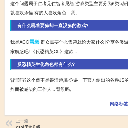
这个问题属于仁者见仁智者见智,游戏类型主要分为6类:动
就喜欢杀怪;有的人喜欢角色... 我。
有什么吼着要凉却一直没凉的游戏?
雪碧
我是ACG
,群众需要什么雪碧就给大家什么!分享各类
家解惑吧! 《反恐精英OL》这款...
反恐精英生化角色都有什么?
背景吗?这个倒不是很清楚,跟你讲一下官方给出的各种JS的
炸而被感染的工作人... 背景吗。
网络标签
上一篇
csol天龙几级