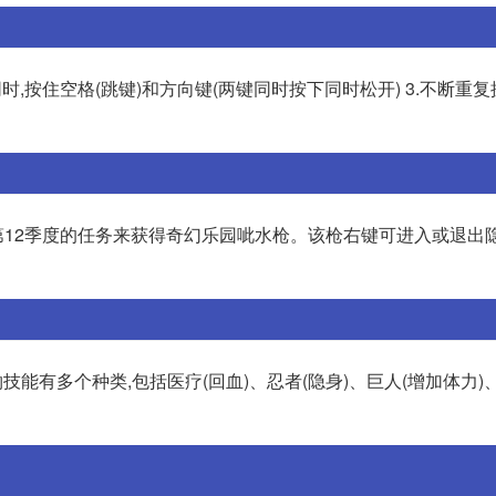
shift键的同时,按住空格(跳键)和方向键(两键同时按下同时松开) 3.不断重
第12季度的任务来获得奇幻乐园呲水枪。该枪右键可进入或退出隐
物技能有多个种类,包括医疗(回血)、忍者(隐身)、巨人(增加体力)