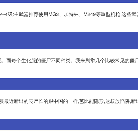
\\~4级:主武器推荐使用MG3、加特林、M249等重型机枪,这些
出现。而每个生化服的僵尸不同种类。我来列举几个比较常见的僵
韩服最近新出的丧尸长的跟中国的一样,芭比能隐形,达叔放陷阱,