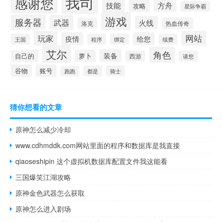
我司
感谢您
技能
方舟
攻略
星际争霸
游戏
服务器
武器
火线
热血传奇
洛克
玩家
网站
疫情
给您
王国
程序
绑定
续费
艾尔
角色
装备
萝卜
自己的
西游
请您
谷物
账号
都是
骑士
跑跑
猜你想看的文章
原神怎么减少冷却
www.cdhmddk.com网站里面的程序和数据库是我直接
qiaoseshipin 这个虚拟机数据库配置文件我这能看
三国爆笑江湖攻略
原神金色武器怎么获取
原神怎么进入剧场