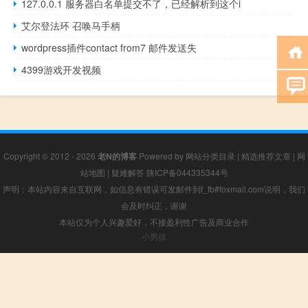
127.0.0.1 服务器白名单提交不了，已经解析到这个i
艾尔登法环 召唤马手柄
wordpress插件contact from7 邮件发送失
4399游戏开发视频
Copyright © 2012 - 2026
老N的博客
Powered by
网站分类目录
|
精选推荐文章
|
网
站地图
|
疑难解答
陕ICP备044335344号
声明：本站内容来自互联网，如信息有错误可发邮件到f_fb#foxmail.com说明，我们
会及时纠正，谢谢
本站仅为个人兴趣爱好，不接盈利性广告及商业合作
小男孩