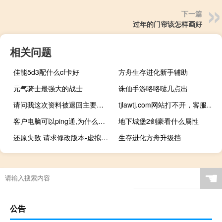
下一篇
过年的门帘该怎样画好
相关问题
佳能5d3配什么cf卡好
方舟生存进化新手辅助
元气骑士最强大的战士
诛仙手游咯咯哒几点出
请问我这次资料被退回主要原因是什么？
tjlawtj.com网站打不开，客服不知道怎么回事
客户电脑可以ping通,为什么打不开？
地下城堡2剑豪看什么属性
还原失败 请求修改版本-虚拟主机/数据库问题
生存进化方舟升级挡
☚
公告