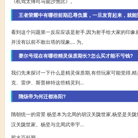
《机驾太傅司马懿沙煞比》。
王者荣耀中有哪些前期忍辱负重，一旦发育起来，就能到
看到这个问题第一反应应该是射手,因为射手给大家的印象就
并没有以前不敢出塔的现象,... 为。
赛尔号现在有哪些精灵保质期长?怎么买才能不亏钱?
我们先来探讨一下什么是精灵保质期,有些玩家可能觉得,精
克、雷伊、斯普林特这些精灵到...
隋炀帝为何迁都洛阳?
隋朝统一的背景 杨坚本为北周的胡汉关陇世家,杨坚是关陇
汉关陇世家。杨坚与北周武帝宇...
胶水百科网