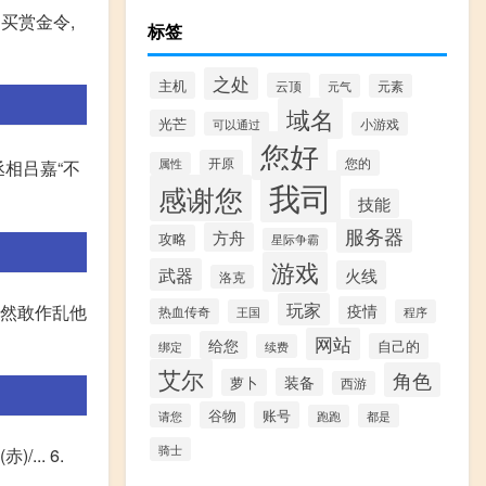
买赏金令,
标签
之处
主机
云顶
元气
元素
域名
光芒
可以通过
小游戏
您好
开原
您的
属性
丞相吕嘉“不
我司
感谢您
技能
服务器
方舟
攻略
星际争霸
游戏
武器
火线
洛克
玩家
疫情
居然敢作乱他
热血传奇
王国
程序
网站
给您
自己的
绑定
续费
艾尔
角色
装备
萝卜
西游
谷物
账号
请您
都是
跑跑
骑士
... 6.