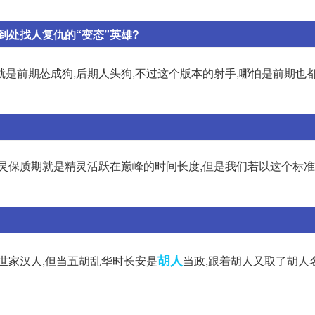
处找人复仇的“变态”英雄?
是前期怂成狗,后期人头狗,不过这个版本的射手,哪怕是前期也都
灵保质期就是精灵活跃在巅峰的时间长度,但是我们若以这个标准
胡人
世家汉人,但当五胡乱华时长安是
当政,跟着胡人又取了胡人