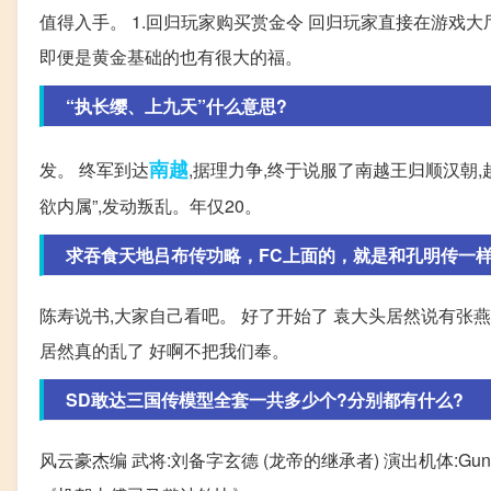
值得入手。 1.回归玩家购买赏金令 回归玩家直接在游戏
即便是黄金基础的也有很大的福。
“执长缨、上九天”什么意思?
南越
发。 终军到达
,据理力争,终于说服了南越王归顺汉朝,
欲内属”,发动叛乱。年仅20。
求吞食天地吕布传功略，FC上面的，就是和孔明传一
陈寿说书,大家自己看吧。 好了开始了 袁大头居然说有
居然真的乱了 好啊不把我们奉。
SD敢达三国传模型全套一共多少个?分别都有什么?
风云豪杰编 武将:刘备字玄德 (龙帝的继承者) 演出机体:Gundam 模