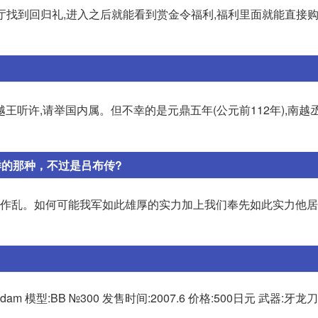
大厅找到回归礼,进入之后就能看到赏金令福利,福利里面就能直接购
越王听许,请举国内属。但不幸的是元鼎五年(公元前112年),南越
样的那种，不过是吕布传?
张燕作乱。如何可能我军如此雄厚的实力加上我们奉先如此实力他
型:BB №300 发售时间:2007.6 价格:500日元 武器:牙龙刀(赤)/