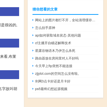
猜你想看的文章
网站上的图片都打不开，全站清理缓存也没用
是很凶的,
怎么抬手原神
api如何获取域名状态-其他问题
cf主播开自瞄还解释技术
星露谷物语木乃伊怎么杀死
来看,布莱
路由器放在房间里对人不好吗
今天早上ftp突然不能连接
zjjylot.com的空间怎么没有啦。
剑网3点卡好还是月卡好
名字故叫胡
ps5最终幻想起源视频