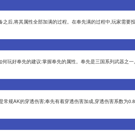
备之后,将其属性全部加满的过程。在奉先满的过程中,玩家需要
如何玩好奉先的建议:掌握奉先的属性。奉先是三国系列武器之一
德是常规AK的穿透伤害;奉先有着穿透伤害加成,穿透伤害系数为0.8