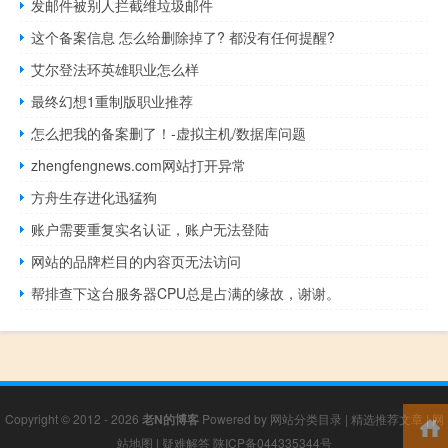
发邮件被别人拦截维垃圾邮件
这个备案信息 怎么给删除掉了? 都没有任何提醒?
艾尔登法环英雄职业怎么样
最终幻想1重制版职业推荐
怎么把我的备案删了！-虚拟主机/数据库问题
zhengfengnews.com网站打开异常
方舟生存进化迅猛狗
账户需要重复实名认证，账户无法登陆
网站的品牌栏目的内容页无法访问
帮排查下这台服务器CPU总是占满的缘故，谢谢。
Copyright © 2012 - 2026
老N的博客
Powered by
网站分类目录
|
精选推荐文章
|
网
站地图
|
疑难解答
陕ICP备044335344号