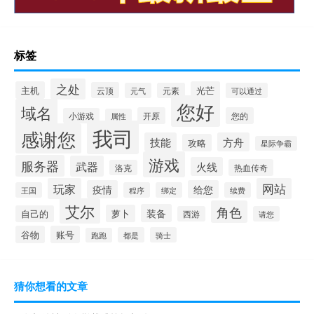
标签
之处
主机
光芒
云顶
元气
元素
可以通过
您好
域名
开原
您的
小游戏
属性
我司
感谢您
技能
方舟
攻略
星际争霸
游戏
服务器
武器
火线
热血传奇
洛克
玩家
网站
疫情
给您
王国
程序
绑定
续费
艾尔
角色
装备
萝卜
自己的
西游
请您
谷物
账号
都是
骑士
跑跑
猜你想看的文章