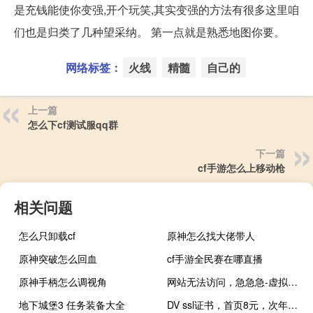
是充钱能使你变强,开个玩笑,其实变强的方法有很多这里咱
们也是归类了几种望采纳。 第一点就是熟悉地图你要。
网络标签：
火线
精髓
自己的
上一篇
怎么下cf测试服qq群
下一篇
cf手游怎么上移动枪
相关问题
怎么只卸载cf
原神怎么找大佬带人
原神突破怎么回血
cf手游全民赛在哪直播
原神手柄怎么调视角
网站无法访问，急急急-虚拟主机/数据库问题
地下城堡3 任务装备大全
DV ssl证书，首页8元，次年续费要多少钱？