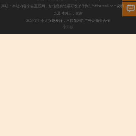
声明：本站内容来自互联网，如信息有错误可发邮件到f_fb#foxmail.com说明，我们
会及时纠正，谢谢
本站仅为个人兴趣爱好，不接盈利性广告及商业合作
小男孩