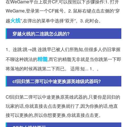
在WeGame平台上双开CF,可以按照以下步骤操作:1. 打开
WeGame,登录第一个CF账号。2. 鼠标右键点击左侧的“穿
火线
越
”,在弹出的菜单中选择“双开”。3. 此时会。
穿越火线的二连跳怎么跳的?
1、连跳:跳→跳 连跳早已被人们所熟知,但很多人仍旧掌握
精髓
不聊这种跳法的
,而它的精髓无非就是当你跳第一下即
将落地的时候再跳第二下而已。 适用:短... 1、。
cf回归第二弹可以中途更换源英雄级武器吗?
Cf回归第二弹可以中途更换原英雄武器的,只要你是回归的
玩家的话,你就直接去点击更换就行了,因为你换的话,他直
接可以更换的,所以你想要更换,你就直接点击更。