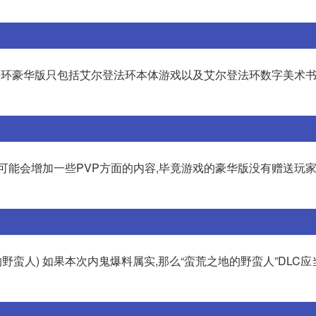
登法环豪华版只包括艾尔登法环本体游戏以及艾尔登法环数字美术
,可能会增加一些PVP方面的内容,毕竟游戏的豪华版没有赠送玩家
蛮荒之地的野蛮人) 如果本次内鬼爆料属实,那么“蛮荒之地的野蛮人”DLC