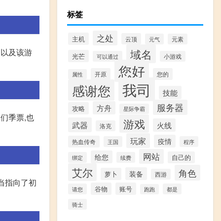
标签
之处
主机
云顶
元气
元素
域名
书以及该游
光芒
可以通过
小游戏
您好
开原
您的
属性
我司
感谢您
技能
服务器
方舟
攻略
星际争霸
们季票,也
游戏
武器
火线
洛克
玩家
疫情
热血传奇
王国
程序
网站
给您
自己的
绑定
续费
艾尔
角色
装备
萝卜
西游
应当指向了初
谷物
账号
请您
都是
跑跑
骑士