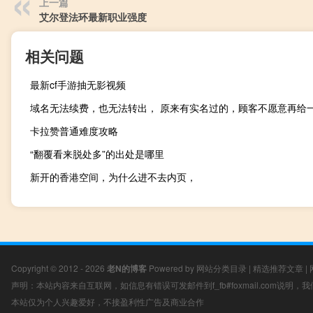
上一篇
艾尔登法环最新职业强度
相关问题
最新cf手游抽无影视频
域名无法续费，也无法转出， 原来有实名过的，顾客不愿意再给
卡拉赞普通难度攻略
“翻覆看来脱处多”的出处是哪里
新开的香港空间，为什么进不去内页，
Copyright © 2012 - 2026
老N的博客
Powered by
网站分类目录
|
精选推荐文章
|
声明：本站内容来自互联网，如信息有错误可发邮件到f_fb#foxmail.com说明
本站仅为个人兴趣爱好，不接盈利性广告及商业合作