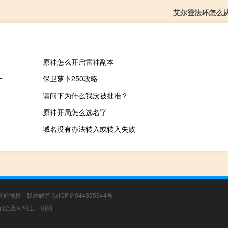
艾尔登法环怎么
原神怎么开启雷神副本
一
保卫萝卜250攻略
请问下为什么我没被批准？
原神开局怎么选名字
域名没有办法转入或转入失败
网站地图
|
疑难解答
陕ICP备044335344号
，我们会及时纠正，谢谢