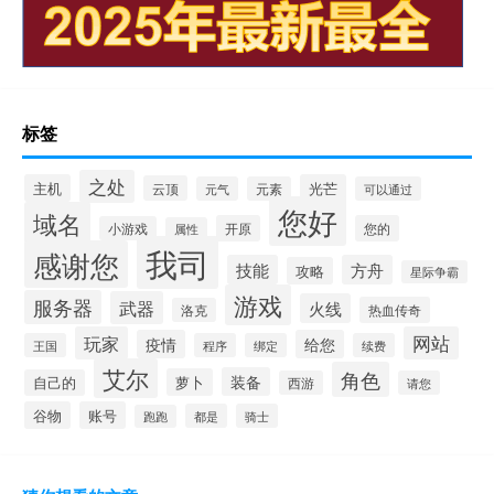
标签
之处
主机
光芒
云顶
元气
元素
可以通过
您好
域名
开原
您的
小游戏
属性
我司
感谢您
技能
方舟
攻略
星际争霸
游戏
服务器
武器
火线
热血传奇
洛克
玩家
网站
疫情
给您
王国
程序
绑定
续费
艾尔
角色
装备
萝卜
自己的
西游
请您
谷物
账号
都是
骑士
跑跑