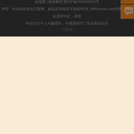
站地图
|
疑难解答
陕ICP备044335344号
声明：本站内容来自互联网，如信息有错误可发邮件到f_fb#foxmail.com说明，我们
会及时纠正，谢谢
本站仅为个人兴趣爱好，不接盈利性广告及商业合作
小男孩