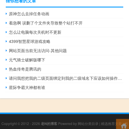
猜你想看的文章
原神怎么去掉任务动画
着急啊 误删了个文件夹导致整个站打不开
怎么让电脑每次关机时不更新
4399智慧星球游戏攻略
网站页面当前无法访问-其他问题
元气骑士破解版哪下
热血传奇是腾讯的
请问我想把我的二级页面绑定到我的二级域名下应该如何操作呢？
星际争霸大神都有谁
Copyright © 2012 - 2026
老N的博客
Powered by
网站分类目录
|
精选推荐文章
|
网