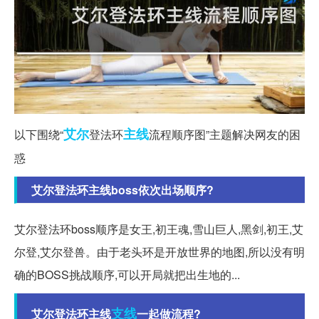
艾尔
主线
以下围绕“
登法环
流程顺序图”主题解决网友的困
惑
艾尔登法环主线boss依次出场顺序?
艾尔登法环boss顺序是女王,初王魂,雪山巨人,黑剑,初王,艾
尔登,艾尔登兽。由于老头环是开放世界的地图,所以没有明
确的BOSS挑战顺序,可以开局就把出生地的...
支线
艾尔登法环主线
一起做流程?