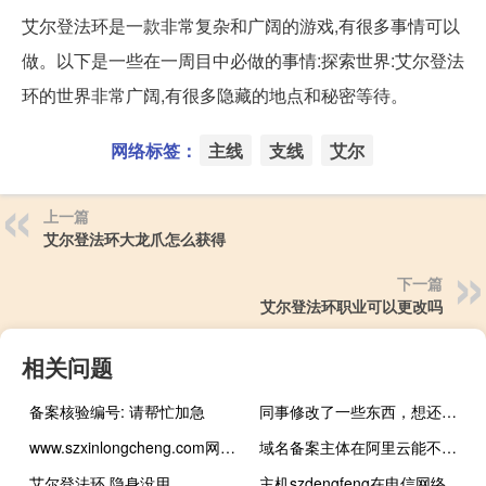
艾尔登法环是一款非常复杂和广阔的游戏,有很多事情可以
做。以下是一些在一周目中必做的事情:探索世界:艾尔登法
环的世界非常广阔,有很多隐藏的地点和秘密等待。
网络标签：
主线
支线
艾尔
上一篇
艾尔登法环大龙爪怎么获得
下一篇
艾尔登法环职业可以更改吗
相关问题
备案核验编号: 请帮忙加急
同事修改了一些东西，想还原最初操作
www.szxinlongcheng.com网站百度无法打开
域名备案主体在阿里云能不能只转其中一个域名到西部数码？
艾尔登法环 隐身没用
主机szdengfeng在电信网络下访问不了