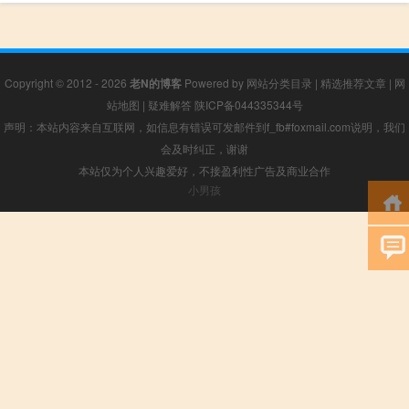
Copyright © 2012 - 2026
老N的博客
Powered by
网站分类目录
|
精选推荐文章
|
网
站地图
|
疑难解答
陕ICP备044335344号
声明：本站内容来自互联网，如信息有错误可发邮件到f_fb#foxmail.com说明，我们
会及时纠正，谢谢
本站仅为个人兴趣爱好，不接盈利性广告及商业合作
小男孩