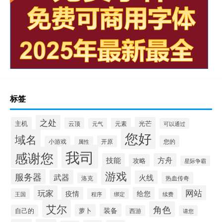
标签
之处
主机
光芒
云顶
元气
元素
可以通过
您好
域名
开原
您的
小游戏
属性
我司
感谢您
技能
方舟
攻略
星际争霸
游戏
服务器
武器
火线
热血传奇
洛克
玩家
网站
疫情
给您
王国
程序
绑定
续费
艾尔
角色
装备
萝卜
自己的
西游
请您