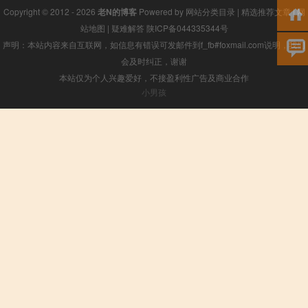
Copyright © 2012 - 2026
老N的博客
Powered by
网站分类目录
|
精选推荐文章
|
网
站地图
|
疑难解答
陕ICP备044335344号
声明：本站内容来自互联网，如信息有错误可发邮件到f_fb#foxmail.com说明，我们
会及时纠正，谢谢
本站仅为个人兴趣爱好，不接盈利性广告及商业合作
小男孩