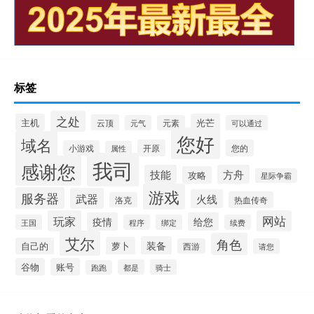
标签
之处
主机
光芒
云顶
元气
元素
可以通过
您好
域名
开原
您的
小游戏
属性
我司
感谢您
技能
方舟
攻略
星际争霸
游戏
服务器
武器
火线
热血传奇
洛克
玩家
网站
疫情
给您
王国
程序
绑定
续费
艾尔
角色
装备
萝卜
自己的
西游
请您
谷物
账号
都是
骑士
跑跑