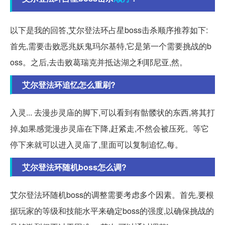
以下是我的回答,艾尔登法环占星boss击杀顺序推荐如下:
首先,需要击败恶兆妖鬼玛尔基特,它是第一个需要挑战的b
oss。之后,去击败葛瑞克并抵达湖之利耶尼亚,然。
艾尔登法环追忆怎么重刷?
入灵... 去漫步灵庙的脚下,可以看到有骷髅状的东西,将其打
掉,如果感觉漫步灵庙在下降,赶紧走,不然会被压死。等它
停下来就可以进入灵庙了,里面可以复制追忆,每。
艾尔登法环随机boss怎么调?
艾尔登法环随机boss的调整需要考虑多个因素。首先,要根
据玩家的等级和技能水平来确定boss的强度,以确保挑战的