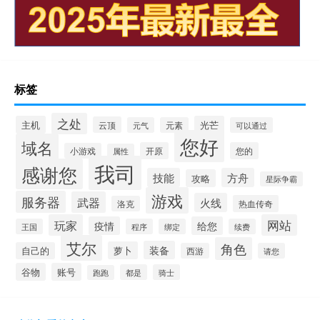
标签
之处
主机
光芒
云顶
元气
元素
可以通过
您好
域名
开原
您的
小游戏
属性
我司
感谢您
技能
方舟
攻略
星际争霸
游戏
服务器
武器
火线
热血传奇
洛克
玩家
网站
疫情
给您
王国
程序
绑定
续费
艾尔
角色
装备
萝卜
自己的
西游
请您
谷物
账号
都是
骑士
跑跑