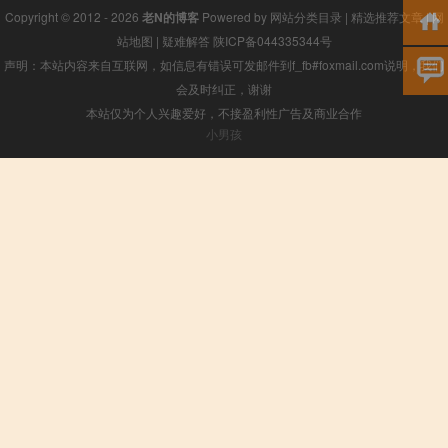
Copyright © 2012 - 2026
老N的博客
Powered by
网站分类目录
|
精选推荐文章
|
网
站地图
|
疑难解答
陕ICP备044335344号
声明：本站内容来自互联网，如信息有错误可发邮件到f_fb#foxmail.com说明，我们
会及时纠正，谢谢
本站仅为个人兴趣爱好，不接盈利性广告及商业合作
小男孩