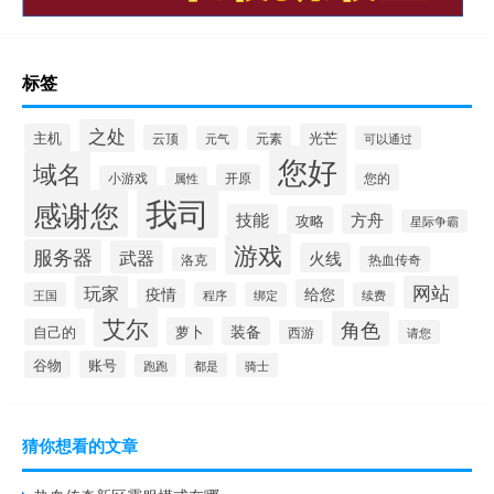
标签
之处
主机
光芒
云顶
元气
元素
可以通过
您好
域名
开原
您的
小游戏
属性
我司
感谢您
技能
方舟
攻略
星际争霸
游戏
服务器
武器
火线
热血传奇
洛克
玩家
网站
疫情
给您
王国
程序
绑定
续费
艾尔
角色
装备
萝卜
自己的
西游
请您
谷物
账号
都是
骑士
跑跑
猜你想看的文章