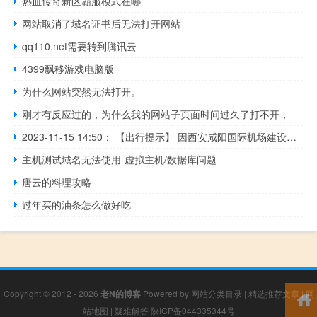
热血传奇新区霸服模式在哪
网站取消了域名证书后无法打开网站
qq110.net需要转到腾讯云
4399飘移游戏电脑版
为什么网站突然无法打开。
刚才有反应过的，为什么我的网站子页面时间过久了打不开，
2023-11-15 14:50： 【出行提示】 因西安咸阳国际机场建设施工需要，机场高速道路通行流线发生变化~ A6WR7YAH ​​​
主机测试域名无法使用-虚拟主机/数据库问题
唐云的料理攻略
过年买的油条怎么做好吃
Copyright © 2012 - 2026
老N的博客
Powered by
网站分类目录
|
精选推荐文章
|
网
站地图
|
疑难解答
陕ICP备044335344号