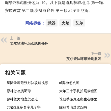
9的特殊武器强化为+10。以下就是道具获取地点: 第一颗:
安歇教堂 第二颗:安身洞窟外 第三颗:耶罗亚尼斯。
网络标签：
武器
火焰
艾尔
上一篇
艾尔登法环怎么脱机任务
下一篇
艾尔登法环最难刷服装
相关问题
星际争霸最强对决攻略视频
cf雷神怎么画
原神怎么扔羽球
大年三十手机拍照教程图
原神荒海地宫怎么走
诛仙手游鬼道出生在哪里
cf端游最多名字几个字
陈冠希演过咒怨吗