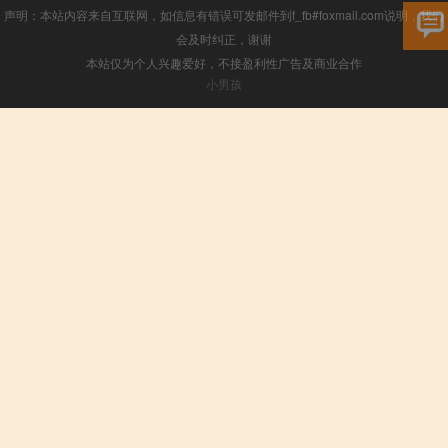
声明：本站内容来自互联网，如信息有错误可发邮件到f_fb#foxmail.com说明，我们
会及时纠正，谢谢
本站仅为个人兴趣爱好，不接盈利性广告及商业合作
小男孩