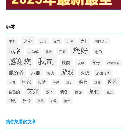
标签
之处
主机
光芒
云顶
元气
元素
可以通过
您好
域名
开原
您的
小游戏
属性
我司
感谢您
技能
方舟
攻略
星际争霸
游戏
服务器
武器
火线
热血传奇
洛克
玩家
网站
疫情
给您
王国
程序
绑定
续费
艾尔
角色
装备
萝卜
自己的
西游
请您
谷物
账号
都是
骑士
跑跑
猜你想看的文章