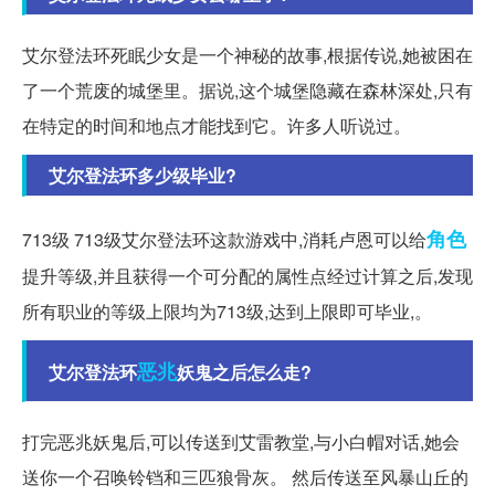
艾尔登法环死眠少女是一个神秘的故事,根据传说,她被困在
了一个荒废的城堡里。据说,这个城堡隐藏在森林深处,只有
在特定的时间和地点才能找到它。许多人听说过。
艾尔登法环多少级毕业?
角色
713级 713级艾尔登法环这款游戏中,消耗卢恩可以给
提升等级,并且获得一个可分配的属性点经过计算之后,发现
所有职业的等级上限均为713级,达到上限即可毕业,。
恶兆
艾尔登法环
妖鬼之后怎么走?
打完恶兆妖鬼后,可以传送到艾雷教堂,与小白帽对话,她会
送你一个召唤铃铛和三匹狼骨灰。 然后传送至风暴山丘的