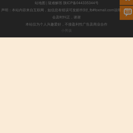
站地图
|
疑难解答
陕ICP备044335344号
声明：本站内容来自互联网，如信息有错误可发邮件到f_fb#foxmail.com说明，我们
会及时纠正，谢谢
本站仅为个人兴趣爱好，不接盈利性广告及商业合作
小男孩