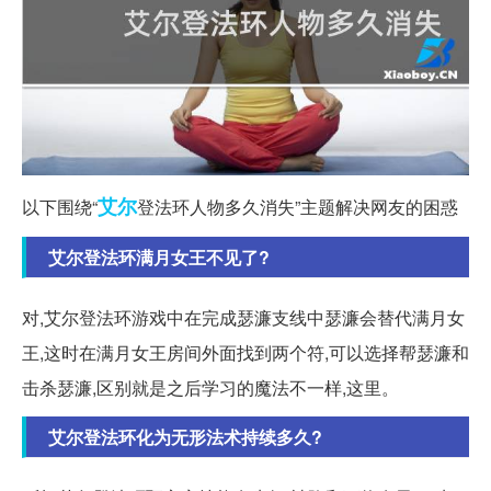
艾尔
以下围绕“
登法环人物多久消失”主题解决网友的困惑
艾尔登法环满月女王不见了?
对,艾尔登法环游戏中在完成瑟濂支线中瑟濂会替代满月女
王,这时在满月女王房间外面找到两个符,可以选择帮瑟濂和
击杀瑟濂,区别就是之后学习的魔法不一样,这里。
艾尔登法环化为无形法术持续多久?