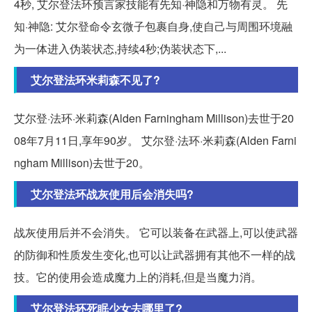
4秒, 艾尔登法环预言家技能有先知·神隐和万物有灵。 先
知·神隐: 艾尔登命令玄微子包裹自身,使自己与周围环境融
为一体进入伪装状态,持续4秒;伪装状态下,...
艾尔登法环米莉森不见了?
艾尔登·法环·米莉森(Alden Farningham Millison)去世于20
08年7月11日,享年90岁。 艾尔登·法环·米莉森(Alden Farni
ngham Millison)去世于20。
艾尔登法环战灰使用后会消失吗?
战灰使用后并不会消失。 它可以装备在武器上,可以使武器
的防御和性质发生变化,也可以让武器拥有其他不一样的战
技。它的使用会造成魔力上的消耗,但是当魔力消。
艾尔登法环死眠少女去哪里了?