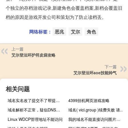
个独立的存档游戏记录,新建角色会覆盖档案,新档会覆盖旧
档的原因是游戏开发公司和策划为了防止读档丢。
网络标签：
恶兆
艾尔
角色
上一篇
艾尔登法环护符皮袋攻略
下一篇
艾尔登法环aoe技能帅气
相关问题
域名实名改了提交不了帮提交一下谢谢
4399挂机网页游戏攻略
域名解析不正常，疑似DNS污染
域名( vici.group )续费失败 请检查原因（不用操
Linux WDCP管理地址不能访问
我的域名不能直接访问图片文件，要输入验证码