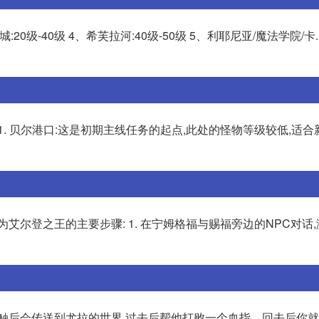
20级-40级 4、希芙拉河:40级-50级 5、利耶尼亚/魔法学院/卡..
. 贝尔港口:这是初期主线任务的起点,此处的怪物等级较低,适
艾尔登之王的主要步骤: 1. 在宁姆格福与赐福旁边的NPC对话
接触后会传送到尤拉的世界,过去后帮他打败一个血指。回去后你