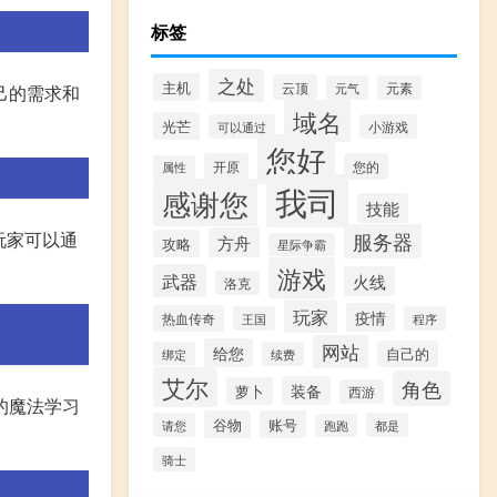
标签
之处
主机
云顶
元气
元素
己的需求和
域名
光芒
可以通过
小游戏
您好
开原
您的
属性
我司
感谢您
技能
玩家可以通
服务器
方舟
攻略
星际争霸
游戏
武器
火线
洛克
玩家
疫情
热血传奇
王国
程序
网站
给您
自己的
绑定
续费
艾尔
角色
装备
萝卜
西游
的魔法学习
谷物
账号
请您
都是
跑跑
骑士