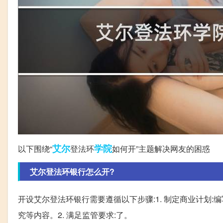
艾尔
学院
以下围绕“
登法环
如何开”主题解决网友的困惑
艾尔登法环银行怎么开?
开设艾尔登法环银行需要遵循以下步骤:1. 制定商业计划
究等内容。2. 满足监管要求:了。