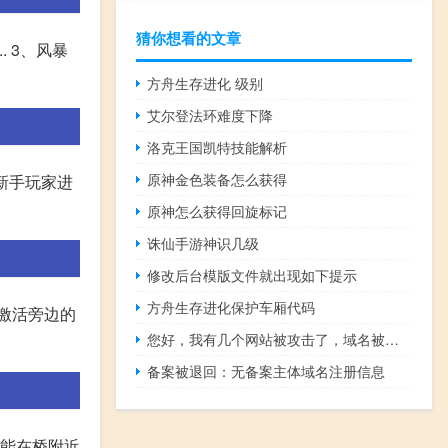
猜你想看的文章
. 3、风暴
方舟生存进化 级别
艾尔登法环难度下降
洛克王国凯特技能解析
原神金色装备怎么获得
合新手玩家进
原神怎么获得回旋标记
诛仙手游神识几级
修改后台模版文件就出现如下提示
方舟生存进化保护车厢代码
,激活旁边的
您好，我有几个网站被攻击了，域名被锁了，现在已经处理完毕，请
备案被退回：无备案主体域名注册信息
就能在桥附近