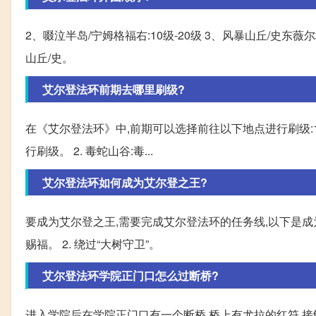
2、啜泣半岛/宁姆格福右:10级-20级 3、风暴山丘/史东薇尔城:
山丘/史。
艾尔登法环前期去哪里刷级?
在《艾尔登法环》中,前期可以选择前往以下地点进行刷级:1
行刷级。 2. 毒蛇山谷:毒...
艾尔登法环如何成为艾尔登之王?
要成为艾尔登之王,需要完成艾尔登法环的任务线,以下是成为
赐福。 2. 绕过“大树守卫”。
艾尔登法环学院正门口怎么过断桥?
进入学院后在学院正门口有一个断桥,桥上有尤拉的红符,