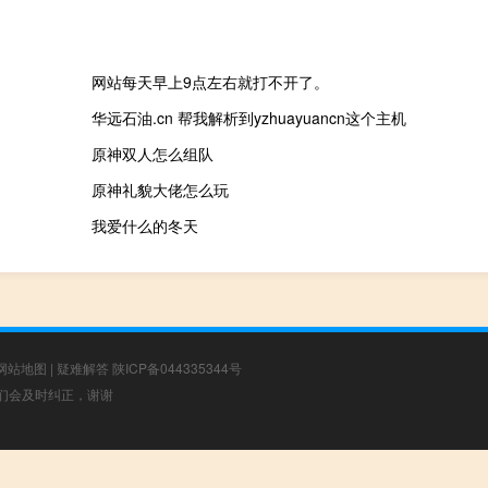
网站每天早上9点左右就打不开了。
华远石油.cn 帮我解析到yzhuayuancn这个主机
原神双人怎么组队
原神礼貌大佬怎么玩
我爱什么的冬天
网站地图
|
疑难解答
陕ICP备044335344号
，我们会及时纠正，谢谢