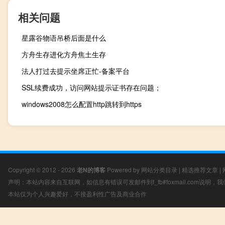
相关问题
星露谷物语吊桥后面是什么
方舟生存进化方舟焦土生存
法人打过去提示坐席正忙-备案平台
SSL续费成功，访问网站提示证书存在问题；
windows2008怎么配置http跳转到https
Copyright © 2012 - 2026
老N的博客
Powered by
网站分类目录
|
精选推荐文章
|
声明：本站内容来自互联网，如信息有错误可发邮件到f_fb#foxmail.com说明
本站仅为个人兴趣爱好，不接盈利性广告及商业合作