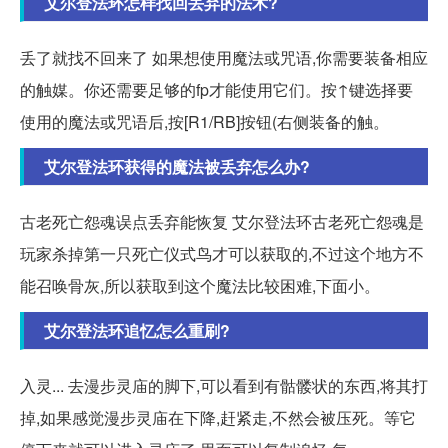
艾尔登法环怎样找回丢弃的法术?
丢了就找不回来了 如果想使用魔法或咒语,你需要装备相应
的触媒。你还需要足够的fp才能使用它们。按↑键选择要
使用的魔法或咒语后,按[R1/RB]按钮(右侧装备的触。
艾尔登法环获得的魔法被丢弃怎么办?
古老死亡怨魂误点丢弃能恢复 艾尔登法环古老死亡怨魂是
玩家杀掉第一只死亡仪式鸟才可以获取的,不过这个地方不
能召唤骨灰,所以获取到这个魔法比较困难,下面小。
艾尔登法环追忆怎么重刷?
入灵... 去漫步灵庙的脚下,可以看到有骷髅状的东西,将其打
掉,如果感觉漫步灵庙在下降,赶紧走,不然会被压死。等它