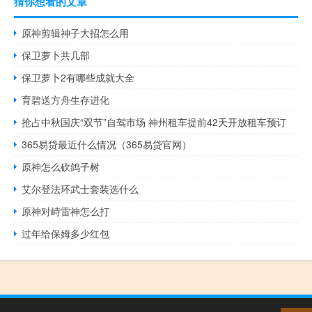
猜你想看的文章
原神剪辑神子大招怎么用
保卫萝卜共几部
保卫萝卜2有哪些成就大全
育碧送方舟生存进化
抢占中秋国庆“双节”自驾市场 神州租车提前42天开放租车预订
365易贷最近什么情况（365易贷官网）
原神怎么砍鸽子树
艾尔登法环武士套装选什么
原神对峙雷神怎么打
过年给保姆多少红包