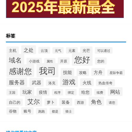
标签
之处
主机
光芒
云顶
元气
元素
可以通过
您好
域名
开原
您的
小游戏
属性
我司
感谢您
技能
方舟
攻略
星际争霸
游戏
服务器
武器
火线
热血传奇
洛克
玩家
网站
疫情
给您
王国
程序
绑定
续费
艾尔
角色
装备
萝卜
自己的
西游
请您
谷物
账号
都是
骑士
跑跑