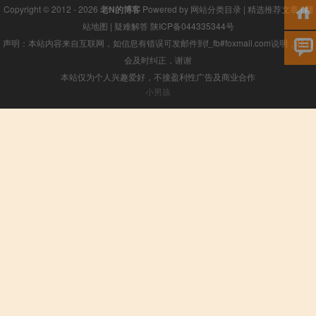
Copyright © 2012 - 2026
老N的博客
Powered by
网站分类目录
|
精选推荐文章
|
网
站地图
|
疑难解答
陕ICP备044335344号
声明：本站内容来自互联网，如信息有错误可发邮件到f_fb#foxmail.com说明，我们
会及时纠正，谢谢
本站仅为个人兴趣爱好，不接盈利性广告及商业合作
小男孩