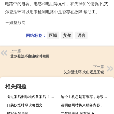
电路中的电容、电感和电阻等元件。在失掉仗的情况下,艾
尔登法环可以用来检测电路中是否存在故障,帮助工。
王姐整形网
网络标签：
区域
艾尔
语言
上一篇
艾尔登法环翻滚啥时候用
下一篇
艾尔登法环 火山还是王城
相关问题
备过案后删除域名备案后 主体信息不见
这个主机总是有缓存，导致修改网站样式很费时间请将缓存设置去掉
口袋妖怪叶绿攻略图文
请明确网站将来服务内容，选择合适的内容分类，不要选“其他”
描写玉的诗词
艾尔登法环 风车牧场