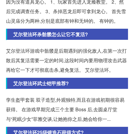
因为没有道具龙心。 1、玩家首先进入龙飨教堂。 2、然
后完成调查任务。 3、杀掉恶龙后即可拿到龙心。 首先雪
山灵庙分为两种,分别是底部有钟和无钟的。 有钟的。
艾尔登法环杀骷髅怎么让它不复活?
艾尔登法环游戏中骷髅是后期遇到的强化敌人,在第一次打
散后其复活需要一定的时间,这段时间内要用物理攻击武器
再给它一下才可彻底击杀,避免复活。 艾尔登法环。
艾尔登法环武士铠甲推荐?
孪生盔甲套装 双子造型,外观独特,而且在游戏初期很容易
获得。 在游戏早期完成三个主要 Boss 后,去圆桌厅堂
与“死眠少女”菲雅交谈,让她抱你之后,她会给你一...
艾尔登法环25级锻造石获得方式?