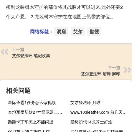
须到龙装树木守护的部位将其战胜才可以进来,此外还要2
个大卢恩。 2.龙装树木守护在在地图上骷髅的部位,。
网络标签：
洞窟
艾尔
骷髅
上一篇
艾尔登法环 笔记收集
下一篇
艾尔登法环 沼泽 脚印
相关问题
星际争霸1任务怎么做视频
艾尔登法环 月球
泰坦军团新款27寸显示器上架：4K 160Hz屏 首发1699元
www.103leather.com 前几天可以 可
跑跑卡丁车怎么不能闪退
最终幻想14龙骑士好难
保卫萝卜25关攻略太空
网站搭建php程序无法打开安装链接