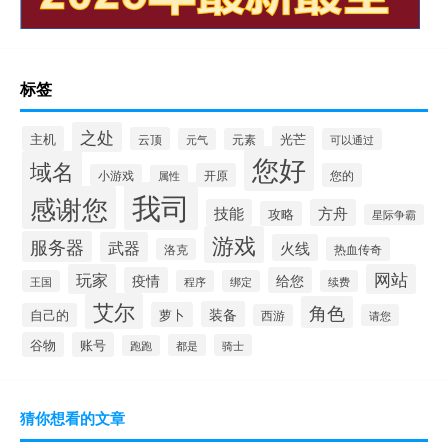
标签
之处
主机
光芒
云顶
元气
元素
可以通过
您好
域名
开原
您的
小游戏
属性
我司
感谢您
技能
方舟
攻略
星际争霸
游戏
服务器
武器
火线
热血传奇
洛克
玩家
网站
疫情
给您
王国
程序
绑定
续费
艾尔
角色
装备
萝卜
自己的
西游
请您
谷物
账号
都是
骑士
跑跑
猜你想看的文章