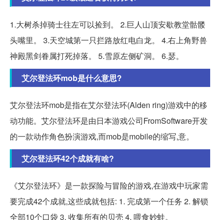
1.大树杀掉骑士往左可以捡到。 2.巨人山顶安歇教堂骷髅
头嘴里。 3.天空城第一只拦路放红电白龙。 4.右上角野兽
神殿黑剑眷属打死掉落。 5.雪原左侧矿洞。 6.瑟。
艾尔登法环mob是什么意思?
艾尔登法环mob是指在艾尔登法环(Alden ring)游戏中的移
动功能。艾尔登法环是由日本游戏公司FromSoftware开发
的一款动作角色扮演游戏,而mob是mobile的缩写,意。
艾尔登法环42个成就有啥?
《艾尔登法环》是一款探险与冒险的游戏,在游戏中玩家需
要完成42个成就,这些成就包括: 1. 完成第一个任务 2. 解锁
全部10个口袋 3. 收集所有的贝壳 4. 喂食妙蛙。