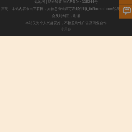
站地图
|
疑难解答
陕ICP备044335344号
声明：本站内容来自互联网，如信息有错误可发邮件到f_fb#foxmail.com说明，我们
会及时纠正，谢谢
本站仅为个人兴趣爱好，不接盈利性广告及商业合作
小男孩