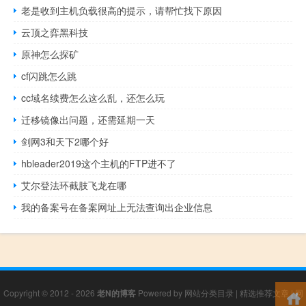
老是收到主机负载很高的提示，请帮忙找下原因
云顶之弈黑科技
原神怎么探矿
cf闪跳怎么跳
cc域名续费怎么这么乱，还怎么玩
迁移镜像出问题，还需延期一天
剑网3和天下2哪个好
hbleader2019这个主机的FTP进不了
艾尔登法环截肢飞龙在哪
我的备案号在备案网址上无法查询出企业信息
Copyright © 2012 - 2026
老N的博客
Powered by
网站分类目录
|
精选推荐文章
|
网