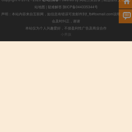
站地图
|
疑难解答
陕ICP备044335344号
声明：本站内容来自互联网，如信息有错误可发邮件到f_fb#foxmail.com说明，我们
会及时纠正，谢谢
本站仅为个人兴趣爱好，不接盈利性广告及商业合作
小男孩