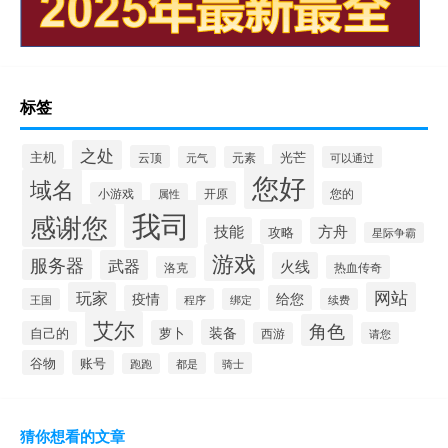
标签
之处
主机
光芒
云顶
元气
元素
可以通过
您好
域名
开原
您的
小游戏
属性
我司
感谢您
技能
方舟
攻略
星际争霸
游戏
服务器
武器
火线
热血传奇
洛克
玩家
网站
疫情
给您
王国
程序
绑定
续费
艾尔
角色
装备
萝卜
自己的
西游
请您
谷物
账号
都是
骑士
跑跑
猜你想看的文章