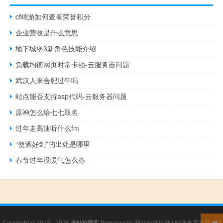
cf端游如何查看荣誉积分
企业营收是什么意思
地下城堡3新角色技能介绍
负载均衡网页时常卡顿-云服务器问题
武汉人来合肥过年吗
站点能否支持asp代码-云服务器问题
原神怎么给七七取名
过年走高速听什么fm
“使酒好剑”的出处是哪里
春节过年没暖气怎么办
Copyright © 2012 - 2026
老N的博客
Powered by
网站分类目录
|
精选推荐文章
|
网