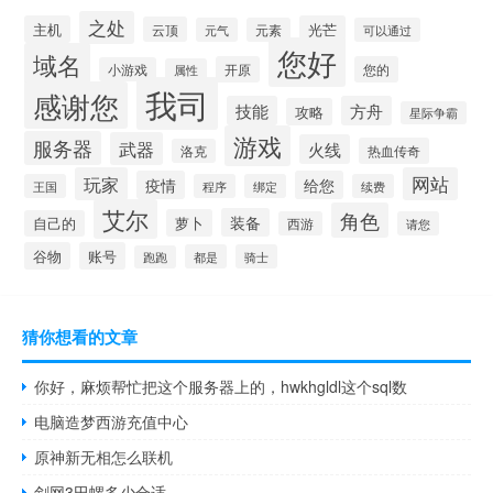
之处
主机
光芒
云顶
元气
元素
可以通过
您好
域名
开原
您的
小游戏
属性
我司
感谢您
技能
方舟
攻略
星际争霸
游戏
服务器
武器
火线
热血传奇
洛克
玩家
网站
疫情
给您
王国
程序
绑定
续费
艾尔
角色
装备
萝卜
自己的
西游
请您
谷物
账号
都是
骑士
跑跑
猜你想看的文章
你好，麻烦帮忙把这个服务器上的，hwkhgldl这个sql数
电脑造梦西游充值中心
原神新无相怎么联机
剑网3田螺多少合适