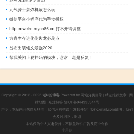
元气骑士轰炸机该怎么玩
微信平台小程序代为手动授权
http:enweird.mycn86.cn 打不开请调整
方舟生存进化伤齿龙必刷点
吕布出装铭文最强2020
帮我关闭上易挂码的模块，谢谢，老是反复！
Copyright © 2012 - 2026
老N的博客
Powered by
网站分类目录
|
精选推荐文章
|
网
站地图
|
疑难解答
陕ICP备044335344号
声明：本站内容来自互联网，如信息有错误可发邮件到f_fb#foxmail.com说明，我们
会及时纠正，谢谢
本站仅为个人兴趣爱好，不接盈利性广告及商业合作
小男孩